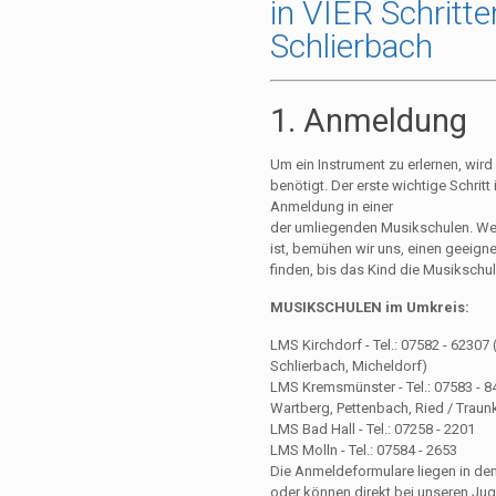
in VIER Schrit
Schlierbach
1. Anmeldung
Um ein Instrument zu erlernen, wird 
benötigt. Der erste wichtige Schritt 
Anmeldung in einer
der umliegenden Musikschulen. Wenn
ist, bemühen wir uns, einen geeignet
finden, bis das Kind die Musikschu
MUSIKSCHULEN im Umkreis:
LMS Kirchdorf - Tel.: 07582 - 62307 
Schlierbach, Micheldorf)
LMS Kremsmünster - Tel.: 07583 - 8
Wartberg, Pettenbach, Ried / Traunk
LMS Bad Hall - Tel.: 07258 - 2201
LMS Molln - Tel.: 07584 - 2653
Die Anmeldeformulare liegen in de
oder können direkt bei unseren Ju